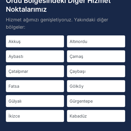
Ordu Bölgesindeki Diğer Hizmet
Noktalarımız
Hizmet ağımızı genişletiyoruz. Yakındaki diğer
bölgeler:
Akkuş
Altınordu
Aybastı
Çamaş
Çatalpınar
Çaybaşı
Fatsa
Gölköy
Gülyalı
Gürgentepe
İkizce
Kabadüz