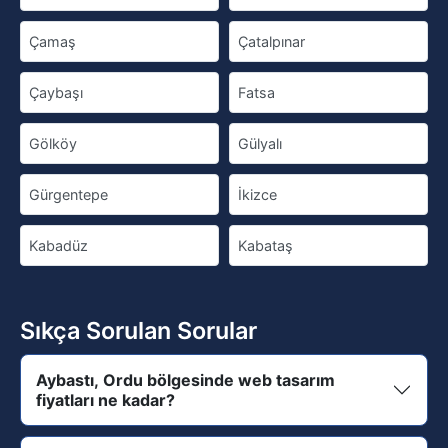
Çamaş
Çatalpınar
Çaybaşı
Fatsa
Gölköy
Gülyalı
Gürgentepe
İkizce
Kabadüz
Kabataş
Sıkça Sorulan Sorular
Aybastı, Ordu bölgesinde web tasarım
fiyatları ne kadar?