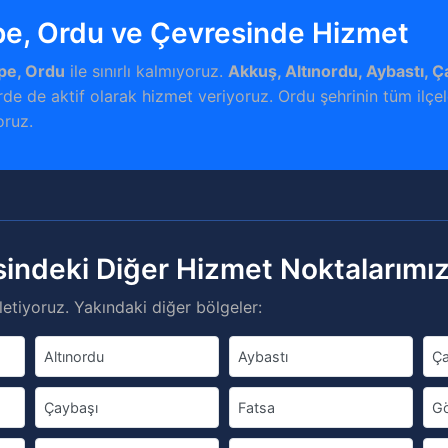
e, Ordu ve Çevresinde Hizmet
pe, Ordu
ile sınırlı kalmıyoruz.
Akkuş, Altınordu, Aybastı, 
de de aktif olarak hizmet veriyoruz. Ordu şehrinin tüm ilçele
oruz.
indeki Diğer Hizmet Noktalarımı
etiyoruz. Yakındaki diğer bölgeler:
Altınordu
Aybastı
Ç
Çaybaşı
Fatsa
Gö