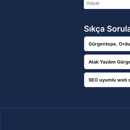
Gülyalı
Sıkça Sorul
Gürgentepe, Ordu 
Atak Yazılım Gürg
SEO uyumlu web s