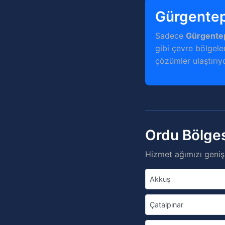
Gürgentep
Sadece
Gürgente
gibi çevre bölgeler
çözümler ulaştırıy
Ordu Bölges
Hizmet ağımızı genişl
Akkuş
Çatalpınar