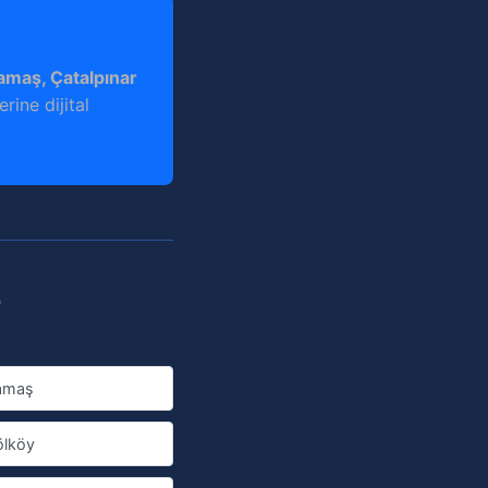
Çamaş, Çatalpınar
rine dijital
z
amaş
lköy