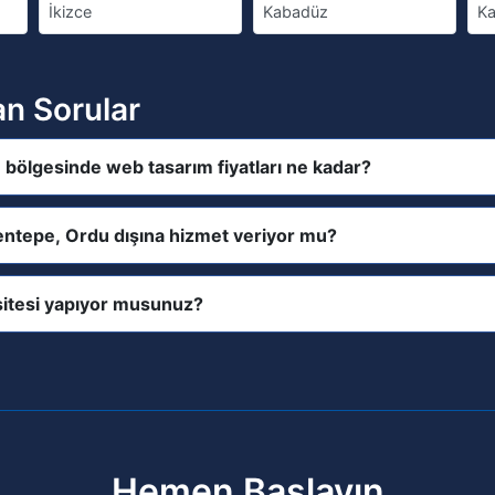
İkizce
Kabadüz
Ka
an Sorular
bölgesinde web tasarım fiyatları ne kadar?
entepe, Ordu dışına hizmet veriyor mu?
itesi yapıyor musunuz?
Hemen Başlayın