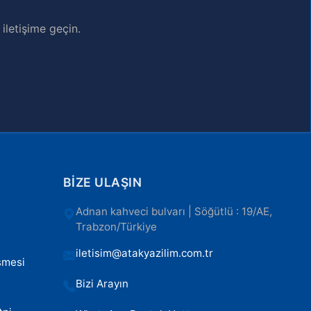
letişime geçin.
BIZE ULAŞIN
Adnan kahveci bulvarı | Söğütlü : 19/AE,
Trabzon/Türkiye
iletisim@atakyazilim.com.tr
şmesi
Bizi Arayın
ı