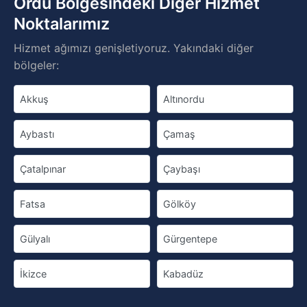
Ordu Bölgesindeki Diğer Hizmet
Noktalarımız
Hizmet ağımızı genişletiyoruz. Yakındaki diğer
bölgeler:
Akkuş
Altınordu
Aybastı
Çamaş
Çatalpınar
Çaybaşı
Fatsa
Gölköy
Gülyalı
Gürgentepe
İkizce
Kabadüz