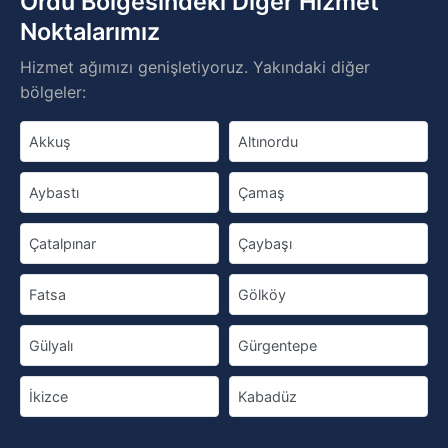
Ordu Bölgesindeki Diğer Hizmet
Noktalarımız
Hizmet ağımızı genişletiyoruz. Yakındaki diğer
bölgeler:
Akkuş
Altınordu
Aybastı
Çamaş
Çatalpınar
Çaybaşı
Fatsa
Gölköy
Gülyalı
Gürgentepe
İkizce
Kabadüz