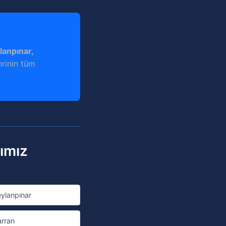
lanpınar,
hrinin tüm
rımız
ylanpınar
rran