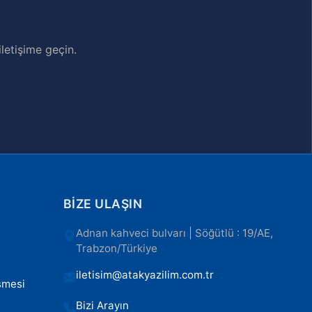
letişime geçin.
BIZE ULAŞIN
Adnan kahveci bulvarı | Söğütlü : 19/AE,
Trabzon/Türkiye
iletisim@atakyazilim.com.tr
şmesi
Bizi Arayın
ı