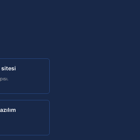
 sitesi
pısı.
yazılım