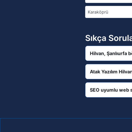
Karaköprü
Sıkça Sorul
Hilvan, Şanlıurfa 
Atak Yazılım Hilva
SEO uyumlu web s