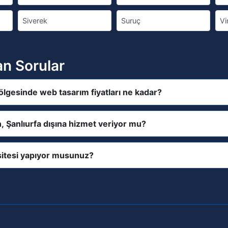
Siverek
Suruç
Vi
an Sorular
bölgesinde web tasarım fiyatları ne kadar?
n, Şanlıurfa dışına hizmet veriyor mu?
itesi yapıyor musunuz?