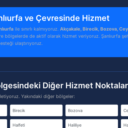
nlıurfa ve Çevresinde Hizmet
nlıurfa
ile sınırlı kalmıyoruz.
Akçakale, Birecik, Bozova, Cey
e bölgelerde de aktif olarak hizmet veriyoruz. Şanlıurfa şe
desteği ulaştırıyoruz.
ölgesindeki Diğer Hizmet Noktala
etiyoruz. Yakındaki diğer bölgeler:
Birecik
Bozova
Ce
Halfeti
Haliliye
Ha