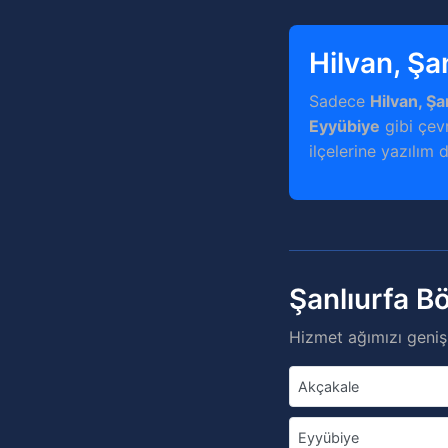
Hilvan, Şa
Sadece
Hilvan, Şa
Eyyübiye
gibi çevr
ilçelerine yazılım 
Şanlıurfa B
Hizmet ağımızı genişl
Akçakale
Eyyübiye