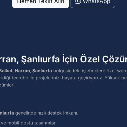
Hemen Teklif Alın
WhatsApp
rran, Şanlıurfa İçin Özel Çöz
Balkat, Harran, Şanlıurfa
bölgesindeki işletmelere özel web
erdiği tecrübe ile projelerinizi hayata geçiriyoruz. Yüksek pe
zümleri.
nlıurfa
genelinde hızlı destek imkanı.
e mobil dostu tasarımlar.