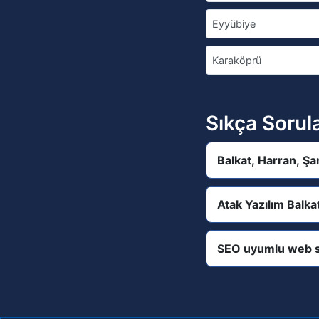
Eyyübiye
Karaköprü
Sıkça Sorul
Balkat, Harran, Şa
Atak Yazılım Balka
SEO uyumlu web s