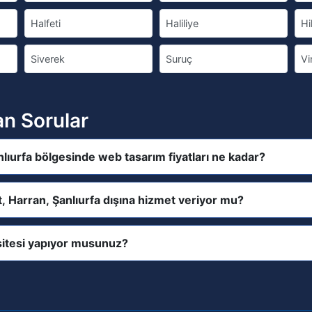
Halfeti
Haliliye
Hi
Siverek
Suruç
Vi
an Sorular
nlıurfa bölgesinde web tasarım fiyatları ne kadar?
t, Harran, Şanlıurfa dışına hizmet veriyor mu?
itesi yapıyor musunuz?