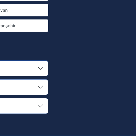
lvan
ranşehir