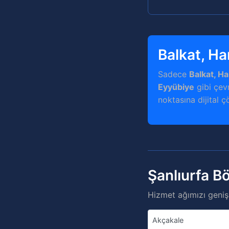
Balkat, Ha
Sadece
Balkat, Ha
Eyyübiye
gibi çevr
noktasına dijital ç
Şanlıurfa B
Hizmet ağımızı genişl
Akçakale