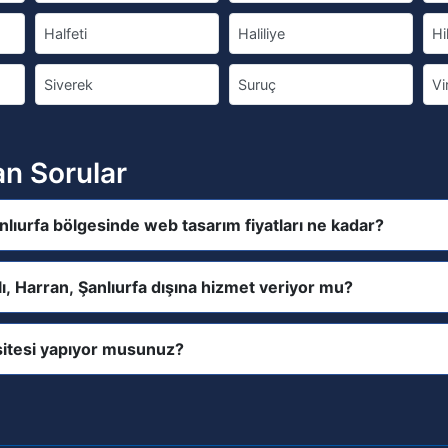
Halfeti
Haliliye
Hi
Siverek
Suruç
Vi
an Sorular
anlıurfa bölgesinde web tasarım fiyatları ne kadar?
lı, Harran, Şanlıurfa dışına hizmet veriyor mu?
itesi yapıyor musunuz?