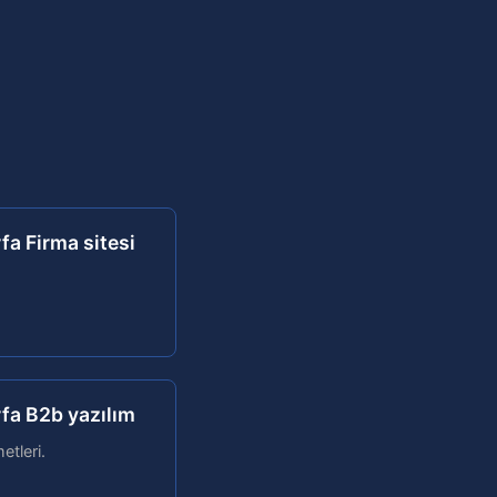
rfa Firma sitesi
rfa B2b yazılım
etleri.