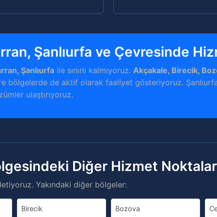
arran, Şanlıurfa ve Çevresinde Hi
arran, Şanlıurfa
ile sınırlı kalmıyoruz.
Akçakale, Birecik, Boz
e bölgelerde de aktif olarak faaliyet gösteriyoruz. Şanlıurf
özümler ulaştırıyoruz.
ölgesindeki Diğer Hizmet Noktala
etiyoruz. Yakındaki diğer bölgeler:
Birecik
Bozova
Ce