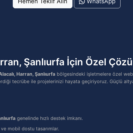
Hemen Teklif Alın
WhatsApp
arran, Şanlıurfa İçin Özel Çöz
Alacalı, Harran, Şanlıurfa
bölgesindeki işletmelere özel web
erdiği tecrübe ile projelerinizi hayata geçiriyoruz. Güçlü alt
anlıurfa
genelinde hızlı destek imkanı.
e mobil dostu tasarımlar.