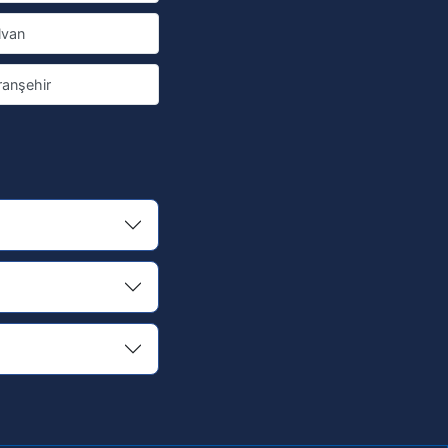
lvan
ranşehir