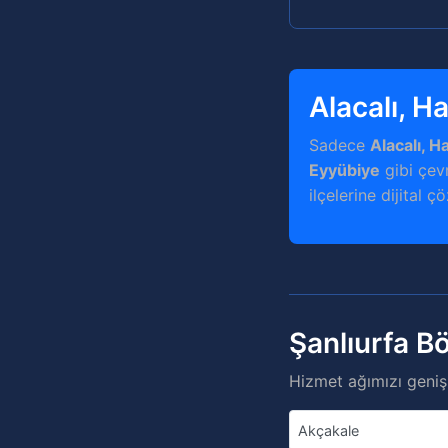
Alacalı, H
Sadece
Alacalı, H
Eyyübiye
gibi çevr
ilçelerine dijital ç
Şanlıurfa B
Hizmet ağımızı genişl
Akçakale