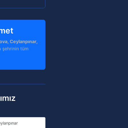
zmet
ova, Ceylanpınar,
a şehrinin tüm
rımız
ylanpınar