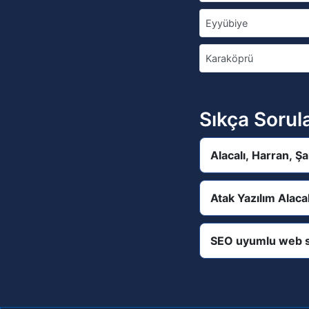
Eyyübiye
Karaköprü
Sıkça Sorul
Alacalı, Harran, Ş
Atak Yazılım Alaca
SEO uyumlu web s