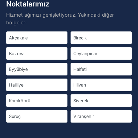
Noktalarımız
Hizmet ağımızı genişletiyoruz. Yakındaki diğer
bölgeler:
Akçakale
Birecik
Bozova
Ceylanpınar
Eyyübiye
Halfeti
Haliliye
Hilvan
Karaköprü
Siverek
Suruç
Viranşehir