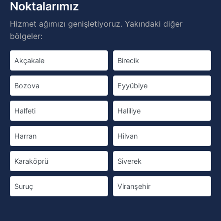
Noktalarımız
Hizmet ağımızı genişletiyoruz. Yakındaki diğer
bölgeler:
Akçakale
Birecik
Bozova
Eyyübiye
Halfeti
Haliliye
Harran
Hilvan
Karaköprü
Siverek
Suruç
Viranşehir