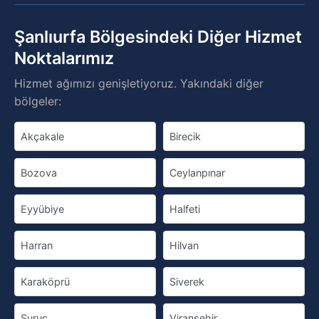
Şanlıurfa Bölgesindeki Diğer Hizmet
Noktalarımız
Hizmet ağımızı genişletiyoruz. Yakındaki diğer
bölgeler:
Akçakale
Birecik
Bozova
Ceylanpınar
Eyyübiye
Halfeti
Harran
Hilvan
Karaköprü
Siverek
Suruç
Viranşehir