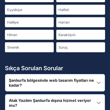
Eyyübiye
Halfeti
Haliliye
Harran
Hilvan
Karaköprü
Siverek
Suruç
Sıkça Sorulan Sorular
Şanlıurfa bölgesinde web tasarım fiyatları ne
kadar?
Atak Yazılım Şanlıurfa dışına hizmet veriyor
mu?