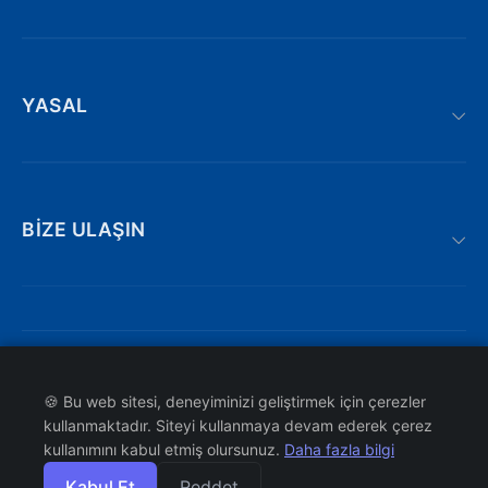
YASAL
BIZE ULAŞIN
Adnan kahveci bulvarı | Söğütlü : 19/AE,
Trabzon/Türkiye
iletisim@atakyazilim.com.tr
© 2026 ATAK YAZILIM. Tüm hakları saklıdır.
KVKK
🍪 Bu web sitesi, deneyiminizi geliştirmek için çerezler
Bizi Arayın
Çerez Politikası
kullanmaktadır. Siteyi kullanmaya devam ederek çerez
Site Haritası
kullanımını kabul etmiş olursunuz.
Daha fazla bilgi
WhatsApp Destek Hattı
Kabul Et
Reddet