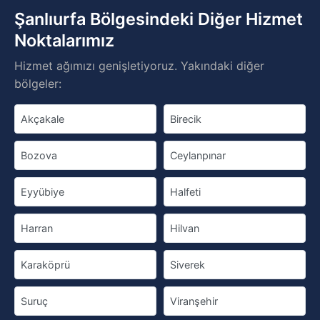
Şanlıurfa Bölgesindeki Diğer Hizmet
Noktalarımız
Hizmet ağımızı genişletiyoruz. Yakındaki diğer
bölgeler:
Akçakale
Birecik
Bozova
Ceylanpınar
Eyyübiye
Halfeti
Harran
Hilvan
Karaköprü
Siverek
Suruç
Viranşehir