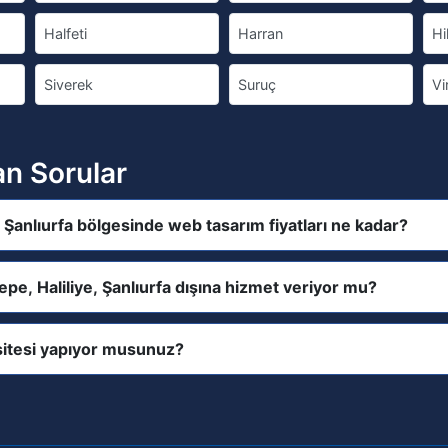
Halfeti
Harran
Hi
Siverek
Suruç
Vi
an Sorular
e, Şanlıurfa bölgesinde web tasarım fiyatları ne kadar?
tepe, Haliliye, Şanlıurfa dışına hizmet veriyor mu?
itesi yapıyor musunuz?