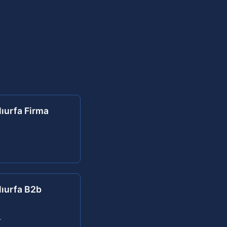
lıurfa Firma
nlıurfa B2b
.