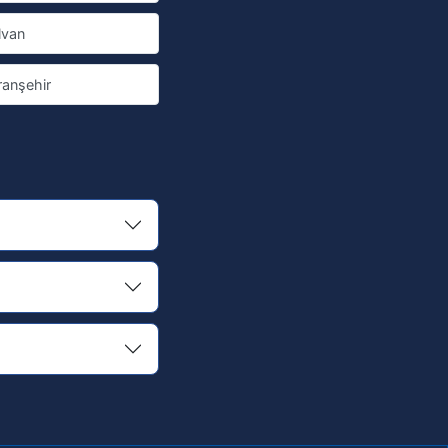
lvan
ranşehir