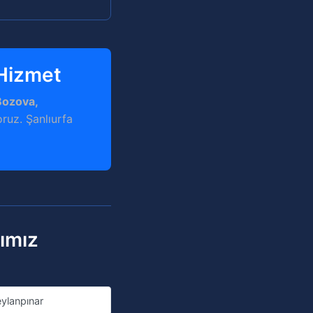
 Hizmet
Bozova,
oruz. Şanlıurfa
rımız
ylanpınar