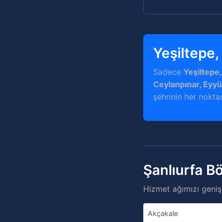
Yeşiltepe,
Sadece
Yeşiltepe,
Ceylanpınar, Eyy
şehrinin her noktas
Şanlıurfa B
Hizmet ağımızı genişl
Akçakale