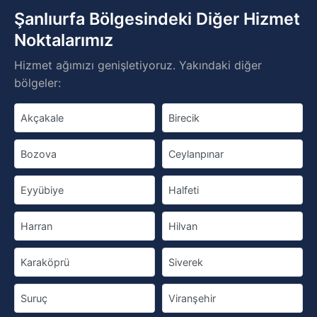
Şanlıurfa Bölgesindeki Diğer Hizmet
Noktalarımız
Hizmet ağımızı genişletiyoruz. Yakındaki diğer
bölgeler:
Akçakale
Birecik
Bozova
Ceylanpınar
Eyyübiye
Halfeti
Harran
Hilvan
Karaköprü
Siverek
Suruç
Viranşehir