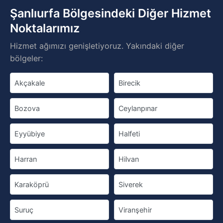
Şanlıurfa Bölgesindeki Diğer Hizmet
Noktalarımız
Hizmet ağımızı genişletiyoruz. Yakındaki diğer
bölgeler:
Akçakale
Birecik
Bozova
Ceylanpınar
Eyyübiye
Halfeti
Harran
Hilvan
Karaköprü
Siverek
Suruç
Viranşehir