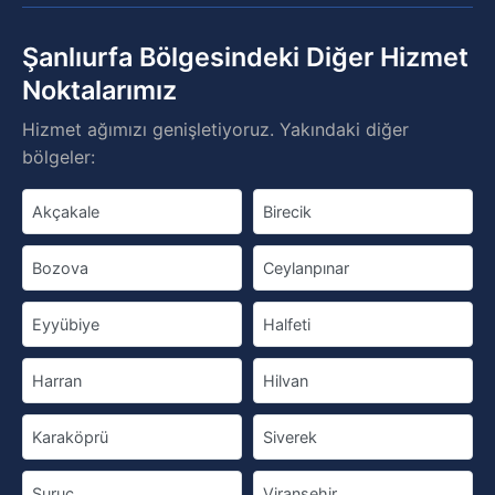
Şanlıurfa Bölgesindeki Diğer Hizmet
Noktalarımız
Hizmet ağımızı genişletiyoruz. Yakındaki diğer
bölgeler:
Akçakale
Birecik
Bozova
Ceylanpınar
Eyyübiye
Halfeti
Harran
Hilvan
Karaköprü
Siverek
Suruç
Viranşehir