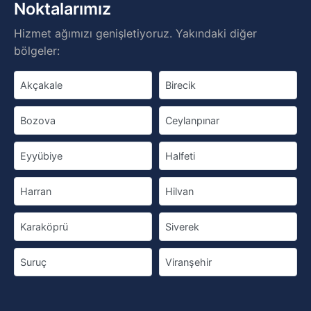
Noktalarımız
Hizmet ağımızı genişletiyoruz. Yakındaki diğer
bölgeler:
Akçakale
Birecik
Bozova
Ceylanpınar
Eyyübiye
Halfeti
Harran
Hilvan
Karaköprü
Siverek
Suruç
Viranşehir