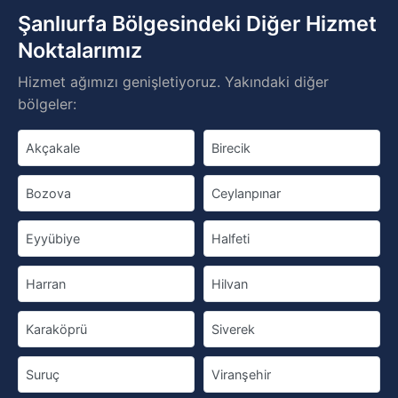
Şanlıurfa Bölgesindeki Diğer Hizmet
Noktalarımız
Hizmet ağımızı genişletiyoruz. Yakındaki diğer
bölgeler:
Akçakale
Birecik
Bozova
Ceylanpınar
Eyyübiye
Halfeti
Harran
Hilvan
Karaköprü
Siverek
Suruç
Viranşehir