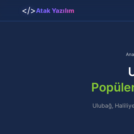
</>
Atak Yazılım
Ana
U
Popüler
Ulubağ, Haliliy