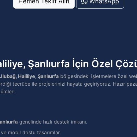
Hemen Teklif Alın
WhatsApp
liliye, Şanlıurfa İçin Özel Çö
Ulubağ, Haliliye, Şanlıurfa
bölgesindeki işletmelere özel we
rdiği tecrübe ile projelerinizi hayata geçiriyoruz. Hazır paza
ümleri.
Şanlıurfa
genelinde hızlı destek imkanı.
e mobil dostu tasarımlar.