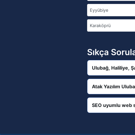
Eyyübiye
Karaköprü
Sıkça Sorul
Ulubağ, Haliliye, 
Atak Yazılım Uluba
SEO uyumlu web s