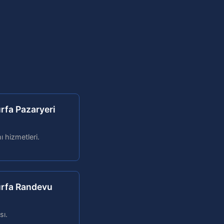
urfa Pazaryeri
ı hizmetleri.
ıurfa Randevu
sı.