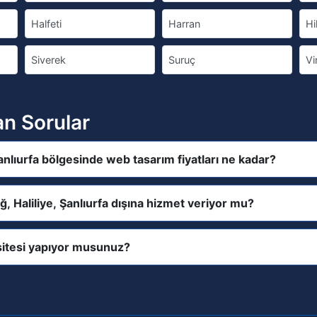
Halfeti
Harran
Hi
Siverek
Suruç
Vi
an Sorular
Şanlıurfa bölgesinde web tasarım fiyatları ne kadar?
ğ, Haliliye, Şanlıurfa dışına hizmet veriyor mu?
itesi yapıyor musunuz?