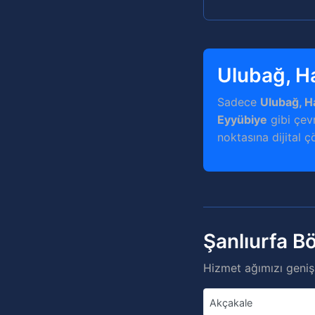
Ulubağ, Ha
Sadece
Ulubağ, Ha
Eyyübiye
gibi çevr
noktasına dijital ç
Şanlıurfa B
Hizmet ağımızı genişl
Akçakale