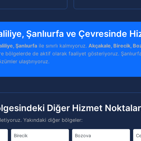
liliye, Şanlıurfa ve Çevresinde H
liliye, Şanlıurfa
ile sınırlı kalmıyoruz.
Akçakale, Birecik, Bo
e bölgelerde de aktif olarak faaliyet gösteriyoruz. Şanlıurfa
özümler ulaştırıyoruz.
ölgesindeki Diğer Hizmet Noktala
etiyoruz. Yakındaki diğer bölgeler:
Birecik
Bozova
Ce