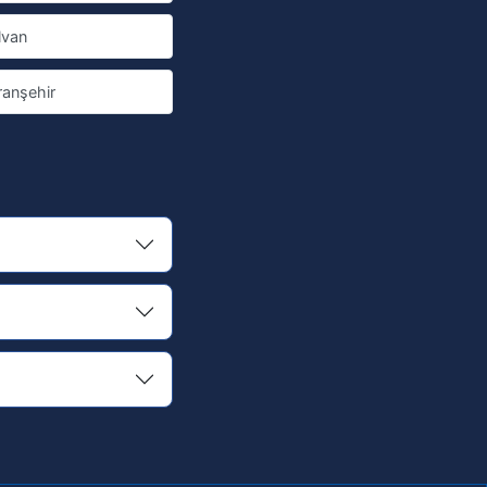
lvan
ranşehir