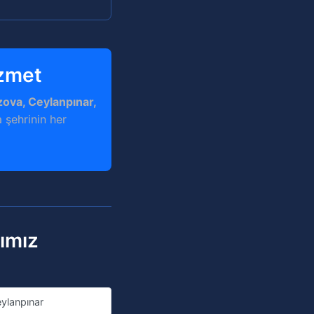
izmet
zova, Ceylanpınar,
 şehrinin her
rımız
ylanpınar