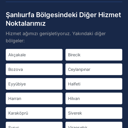
Şanlıurfa Bölgesindeki Diğer Hizmet
Noktalarımız
Hizmet ağımızı genişletiyoruz. Yakındaki diğer
bölgeler:
Akçakale
Birecik
Bozova
Ceylanpınar
Eyyübiye
Halfeti
Harran
Hilvan
Karaköprü
Siverek
Suruç
Viranşehir