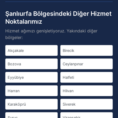
Şanlıurfa Bölgesindeki Diğer Hizmet
Noktalarımız
Hizmet ağımızı genişletiyoruz. Yakındaki diğer
bölgeler:
Akçakale
Birecik
Bozova
Ceylanpınar
Eyyübiye
Halfeti
Harran
Hilvan
Karaköprü
Siverek
Suruç
Viranşehir