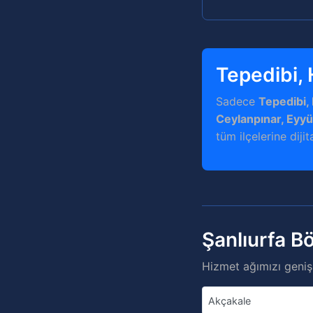
Tepedibi, 
Sadece
Tepedibi, 
Ceylanpınar, Eyy
tüm ilçelerine diji
Şanlıurfa B
Hizmet ağımızı genişl
Akçakale