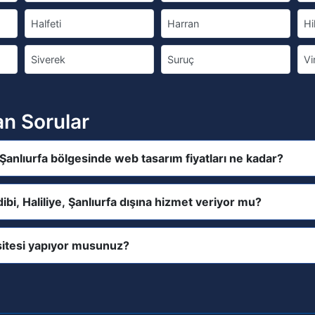
Halfeti
Harran
Hi
Siverek
Suruç
Vi
an Sorular
, Şanlıurfa bölgesinde web tasarım fiyatları ne kadar?
ibi, Haliliye, Şanlıurfa dışına hizmet veriyor mu?
itesi yapıyor musunuz?