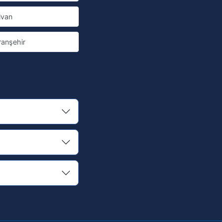
lvan
ranşehir