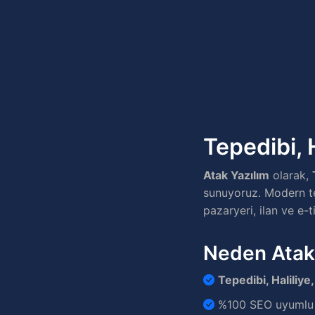
Tepedibi, H
Atak Yazılım
olarak,
sunuyoruz. Modern te
pazaryeri, ilan ve e-t
Neden Atak
Tepedibi, Haliliye,
%100 SEO uyumlu v