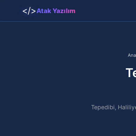
</>
Atak Yazılım
Ana
T
Tepedibi, Halili