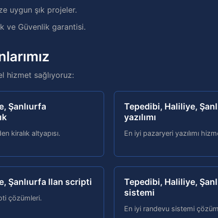
ze uygun şık projeler.
 ve Güvenlik garantisi.
nlarımız
el hizmet sağlıyoruz:
e, Şanlıurfa
Tepedibi, Haliliye, Şan
ık
yazılımı
n kiralık altyapısı.
En iyi pazaryeri yazılımı hizme
e, Şanlıurfa Ilan scripti
Tepedibi, Haliliye, Şa
sistemi
pti çözümleri.
En iyi randevu sistemi çözüml