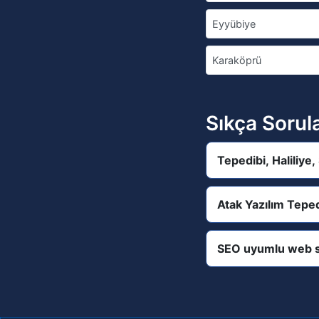
Eyyübiye
Karaköprü
Sıkça Sorul
Tepedibi, Haliliye
Atak Yazılım Teped
SEO uyumlu web s