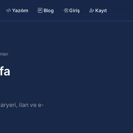
Yazılım
Blog
Giriş
Kayıt
ları
fa
ryeri, ilan ve e-