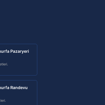
lıurfa Pazaryeri
tleri.
nlıurfa Randevu
eri.