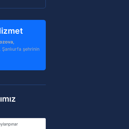
 Hizmet
Bozova,
 Şanlıurfa şehrinin
rımız
ylanpınar