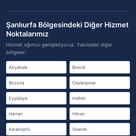
Şanlıurfa Bölgesindeki Diğer Hizmet
Noktalarımız
Hizmet ağımızı genişletiyoruz. Yakındaki diğer
bölgeler:
Akçakale
Birecik
Bozova
Ceylanpınar
Eyyübiye
Halfeti
Harran
Hilvan
Karaköprü
Siverek