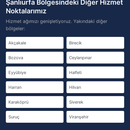
Şanlıurfa Bölgesindeki Diğer Hizmet
Noktalarımız
Hizmet ağımızı genişletiyoruz. Yakındaki diğer
bölgeler:
Akçakale
Birecik
Bozova
Ceylanpınar
Eyyübiye
Halfeti
Harran
Hilvan
Karaköprü
Siverek
Suruç
Viranşehir