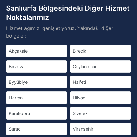
Şanlıurfa Bölgesindeki Diğer Hizmet
Noktalarımız
Hizmet ağımızı genişletiyoruz. Yakındaki diğer
bölgeler:
Akçakale
Birecik
Bozova
Ceylanpınar
Eyyübiye
Halfeti
Harran
Hilvan
Karaköprü
Siverek
Suruç
Viranşehir