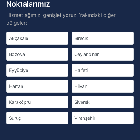
Noktalarımız
Hizmet ağımızı genişletiyoruz. Yakındaki diğer
bölgeler:
Akçakale
Birecik
Bozova
Ceylanpınar
Eyyübiye
Halfeti
Harran
Hilvan
Karaköprü
Siverek
Suruç
Viranşehir