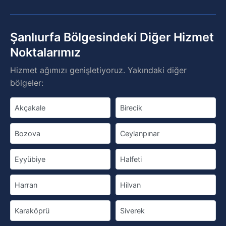
Şanlıurfa Bölgesindeki Diğer Hizmet
Noktalarımız
Hizmet ağımızı genişletiyoruz. Yakındaki diğer
bölgeler:
Akçakale
Birecik
Bozova
Ceylanpınar
Eyyübiye
Halfeti
Harran
Hilvan
Karaköprü
Siverek