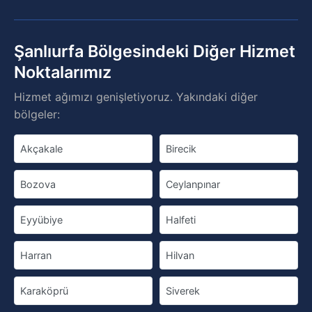
Şanlıurfa Bölgesindeki Diğer Hizmet
Noktalarımız
Hizmet ağımızı genişletiyoruz. Yakındaki diğer
bölgeler:
Akçakale
Birecik
Bozova
Ceylanpınar
Eyyübiye
Halfeti
Harran
Hilvan
Karaköprü
Siverek