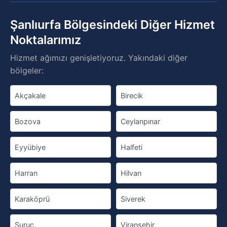
Şanlıurfa Bölgesindeki Diğer Hizmet
Noktalarımız
Hizmet ağımızı genişletiyoruz. Yakındaki diğer
bölgeler:
Akçakale
Birecik
Bozova
Ceylanpınar
Eyyübiye
Halfeti
Harran
Hilvan
Karaköprü
Siverek
Suruç
Viranşehir