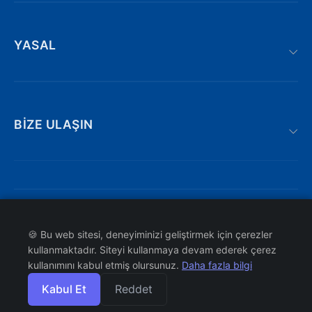
YASAL
BIZE ULAŞIN
Adnan kahveci bulvarı | Söğütlü : 19/AE,
Trabzon/Türkiye
iletisim@atakyazilim.com.tr
© 2026 ATAK YAZILIM. Tüm hakları saklıdır.
KVKK
🍪 Bu web sitesi, deneyiminizi geliştirmek için çerezler
Bizi Arayın
Çerez Politikası
kullanmaktadır. Siteyi kullanmaya devam ederek çerez
Site Haritası
kullanımını kabul etmiş olursunuz.
Daha fazla bilgi
WhatsApp Destek Hattı
Kabul Et
Reddet
Vergi No: 6610474772