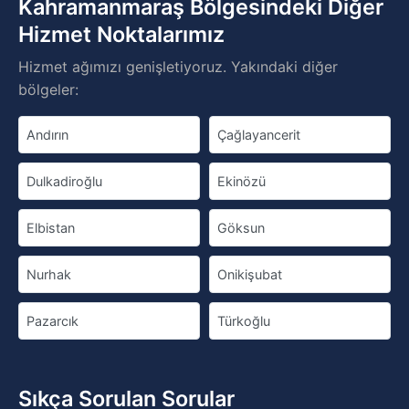
Kahramanmaraş Bölgesindeki Diğer
Hizmet Noktalarımız
Hizmet ağımızı genişletiyoruz. Yakındaki diğer
bölgeler:
Andırın
Çağlayancerit
Dulkadiroğlu
Ekinözü
Elbistan
Göksun
Nurhak
Onikişubat
Pazarcık
Türkoğlu
Sıkça Sorulan Sorular