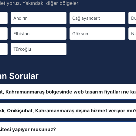
etiyoruz. Yakındaki diğer bölgeler:
Andırın
Çağlayancerit
Du
Elbistan
Göksun
N
Türkoğlu
an Sorular
bat, Kahramanmaraş bölgesinde web tasarım fiyatları ne k
aklı, Onikişubat, Kahramanmaraş dışına hizmet veriyor mu
itesi yapıyor musunuz?