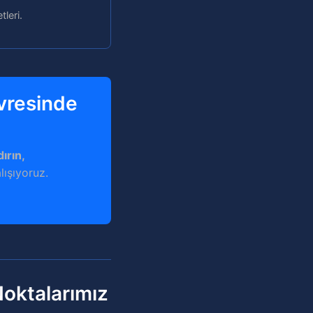
tleri.
vresinde
ırın,
lışıyoruz.
oktalarımız