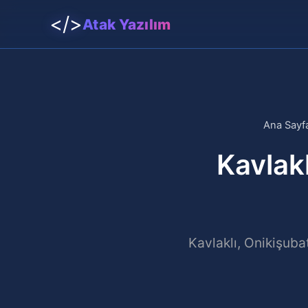
</>
Atak Yazılım
Ana Sayf
Kavlak
Kavlaklı, Onikişuba