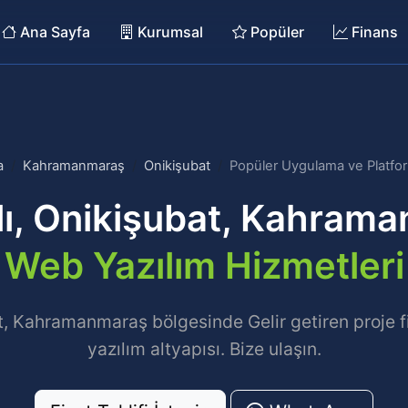
Ana Sayfa
Kurumsal
Popüler
Finans
a
Kahramanmaraş
Onikişubat
Popüler Uygulama ve Platfor
lı, Onikişubat, Kahram
Web Yazılım Hizmetleri
t, Kahramanmaraş bölgesinde Gelir getiren proje fik
yazılım altyapısı. Bize ulaşın.