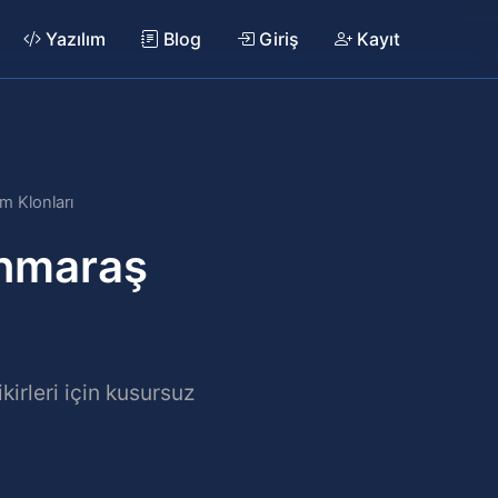
Yazılım
Blog
Giriş
Kayıt
m Klonları
anmaraş
irleri için kusursuz