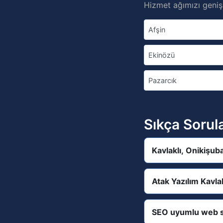
Hizmet ağımızı genişl
Afşin
Ekinözü
Pazarcık
Sıkça Sorul
Kavlaklı, Onikişu
Atak Yazılım Kavl
SEO uyumlu web s