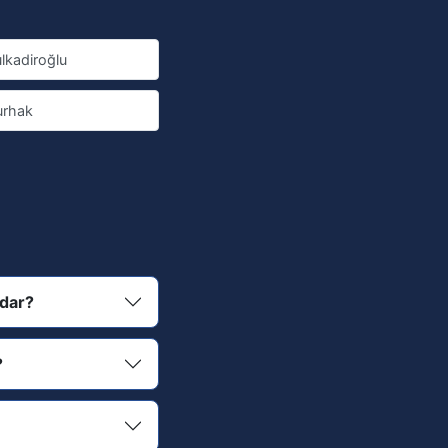
lkadiroğlu
urhak
adar?
?