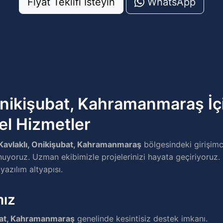
Fiyat Teklifi İsteyin
WhatsApp
Onikişubat, Kahramanmaraş İç
el Hizmetler
Kavlaklı, Onikişubat, Kahramanmaraş
bölgesindeki girişimc
uyoruz. Uzman ekibimizle projelerinizi hayata geçiriyoruz. 
 yazılım altyapısı.
mız
ubat, Kahramanmaraş
genelinde kesintisiz destek imkanı.