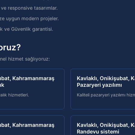
e responsive tasarımlar.
ze uygun modern projeler.
 ve Güvenlik garantisi.
oruz?
el hizmet sağlıyoruz:
şubat, Kahramanmaraş
Kavlaklı, Onikişubat,
ık
Pazaryeri yazılımı
ralık hizmetleri.
Kaliteli pazaryeri yazılımı hizm
şubat, Kahramanmaraş
Kavlaklı, Onikişubat,
Randevu sistemi