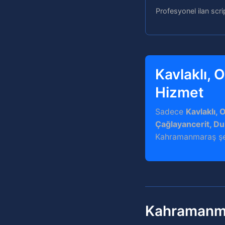
Profesyonel ilan scri
Kavlaklı,
Hizmet
Sadece
Kavlaklı,
Çağlayancerit, Du
Kahramanmaraş şehr
Kahramanma