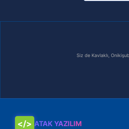
Siz de Kavlaklı, Onikiş
</>
ATAK YAZILIM