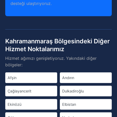
desteği ulaştırıyoruz.
Kahramanmaraş Bölgesindeki Diğer
Hizmet Noktalarımız
Hizmet ağımızı genişletiyoruz. Yakındaki diğer
bölgeler:
Afşin
Andırın
Çağlayancerit
Dulkadiroğlu
Ekinözü
Elbistan