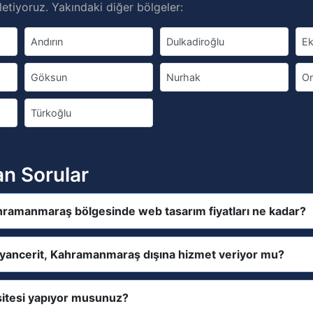
etiyoruz. Yakındaki diğer bölgeler:
Andırın
Dulkadiroğlu
Ek
Göksun
Nurhak
On
Türkoğlu
an Sorular
hramanmaraş bölgesinde web tasarım fiyatları ne kadar?
ayancerit, Kahramanmaraş dışına hizmet veriyor mu?
itesi yapıyor musunuz?