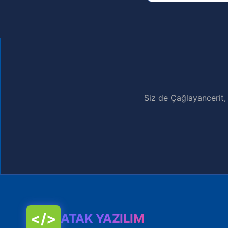
Siz de Çağlayancerit,
</>
ATAK YAZILIM