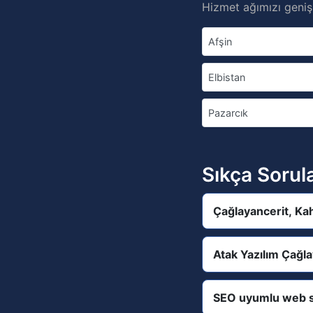
Hizmet ağımızı genişl
Afşin
Elbistan
Pazarcık
Sıkça Sorul
Çağlayancerit, Ka
Atak Yazılım Çağl
SEO uyumlu web s