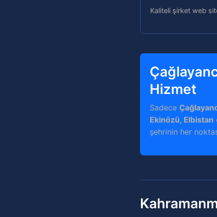
Kaliteli şirket web si
Çağlayanc
Hizmet
Sadece
Çağlayan
Ekinözü, Elbistan
şehrinin her noktas
Kahramanma