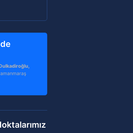
nde
 Dulkadiroğlu,
ahramanmaraş
oktalarımız