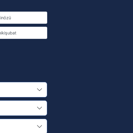
inözü
ikişubat