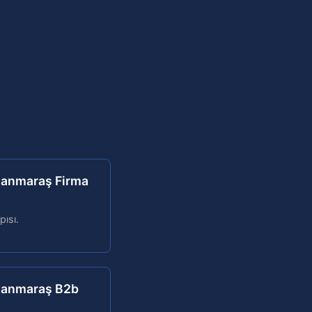
manmaraş Firma
pısı.
manmaraş B2b