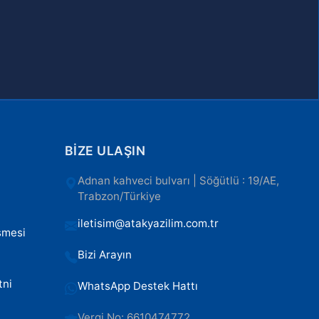
BIZE ULAŞIN
Adnan kahveci bulvarı | Söğütlü : 19/AE,
Trabzon/Türkiye
iletisim@atakyazilim.com.tr
şmesi
Bizi Arayın
ı
tni
WhatsApp Destek Hattı
Vergi No: 6610474772