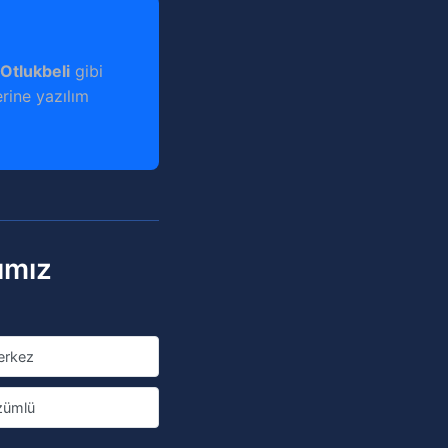
 Otlukbeli
gibi
erine yazılım
ımız
erkez
zümlü