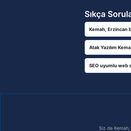
Sıkça Sorul
Kemah, Erzincan b
Atak Yazılım Kema
SEO uyumlu web s
Siz de Kemah, 