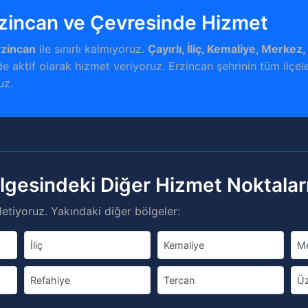
zincan ve Çevresinde Hizmet
rzincan
ile sınırlı kalmıyoruz.
Çayırlı, İliç, Kemaliye, Merkez,
e aktif olarak hizmet veriyoruz. Erzincan şehrinin tüm ilçel
uz.
lgesindeki Diğer Hizmet Noktalar
etiyoruz. Yakındaki diğer bölgeler:
İliç
Kemaliye
M
Refahiye
Tercan
Ü