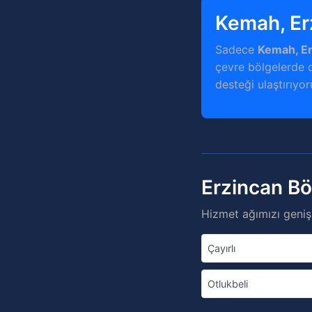
Kemah, Er
Sadece
Kemah, E
çevre bölgelerde d
desteği ulaştırıyor
Erzincan Bö
Hizmet ağımızı genişl
Çayırlı
Otlukbeli