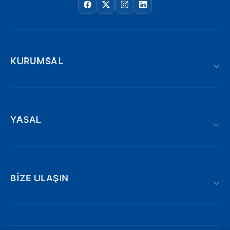
KURUMSAL
YASAL
BIZE ULAŞIN
Adnan kahveci bulvarı | Söğütlü : 19/AE,
Trabzon/Türkiye