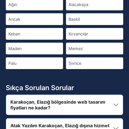
Ağın
Alacakaya
Arıcak
Baskil
Keban
Kovancılar
Maden
Merkez
Palu
Sivrice
Sıkça Sorulan Sorular
Karakoçan, Elazığ bölgesinde web tasarım
fiyatları ne kadar?
Atak Yazılım Karakoçan, Elazığ dışına hizmet