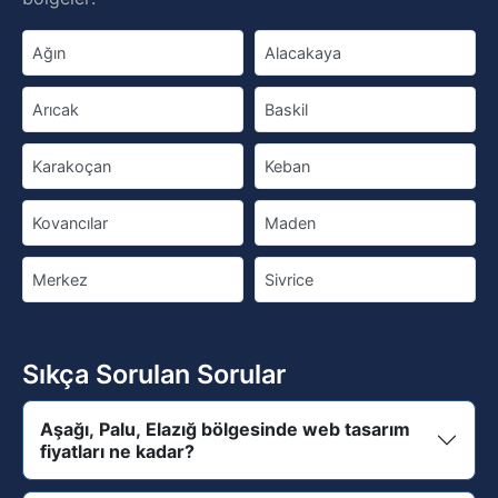
Ağın
Alacakaya
Arıcak
Baskil
Karakoçan
Keban
Kovancılar
Maden
Merkez
Sivrice
Sıkça Sorulan Sorular
Aşağı, Palu, Elazığ bölgesinde web tasarım
fiyatları ne kadar?