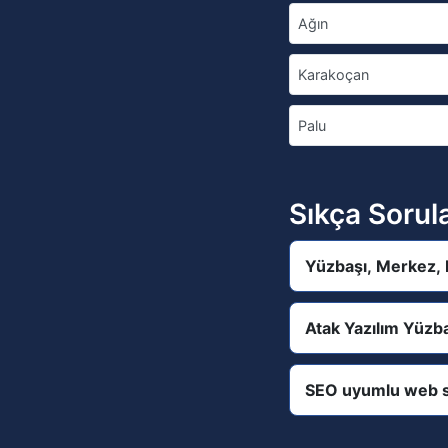
Ağın
Karakoçan
Palu
Sıkça Sorul
Yüzbaşı, Merkez, E
Atak Yazılım Yüzba
SEO uyumlu web s