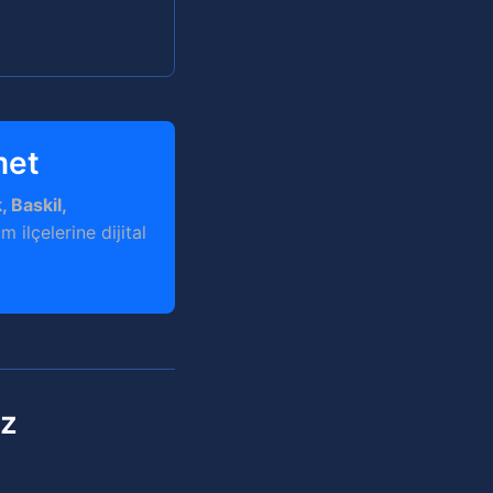
met
, Baskil,
 ilçelerine dijital
ız