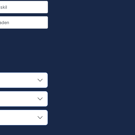
skil
aden