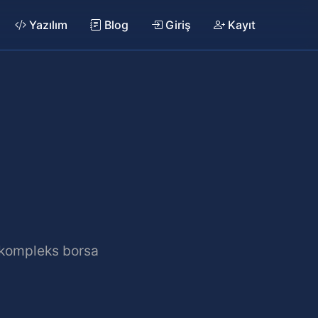
Yazılım
Blog
Giriş
Kayıt
ğ
n kompleks borsa