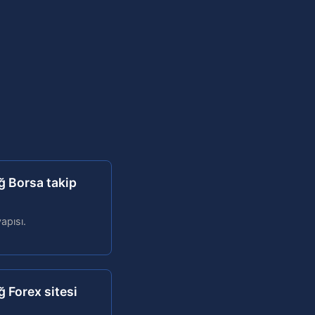
ğ Borsa takip
yapısı.
ğ Forex sitesi