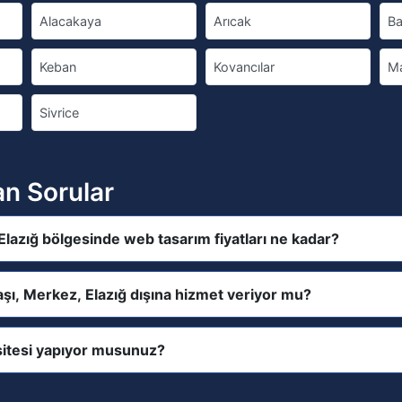
Alacakaya
Arıcak
Ba
Keban
Kovancılar
M
Sivrice
an Sorular
lazığ bölgesinde web tasarım fiyatları ne kadar?
şı, Merkez, Elazığ dışına hizmet veriyor mu?
itesi yapıyor musunuz?