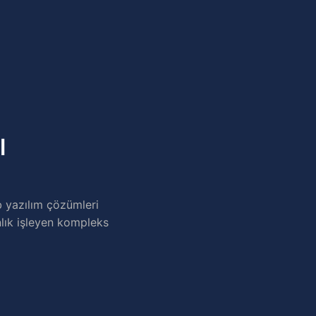
l
b yazılım çözümleri
nlık işleyen kompleks