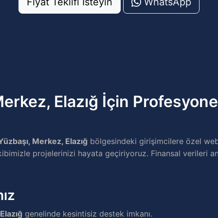
Fiyat Teklifi İsteyin
WhatsApp
erkez, Elazığ İçin Profesyone
Yüzbaşı, Merkez, Elazığ
bölgesindeki girişimcilere özel we
imizle projelerinizi hayata geçiriyoruz. Finansal verileri a
mız
Elazığ
genelinde kesintisiz destek imkanı.