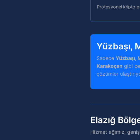
Profesyonel kripto pa
Yüzbaşı, 
Sadece
Yüzbaşı, 
Karakoçan
gibi çe
çözümler ulaştırıy
Elazığ Bölg
Hizmet ağımızı genişl