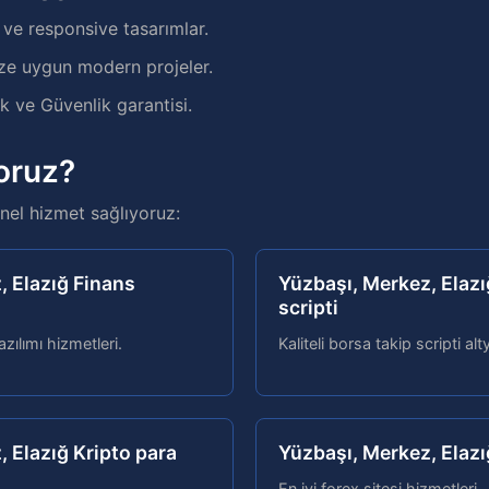
e responsive tasarımlar.
ze uygun modern projeler.
 ve Güvenlik garantisi.
oruz?
el hizmet sağlıyoruz:
, Elazığ Finans
Yüzbaşı, Merkez, Elazı
scripti
zılımı hizmetleri.
Kaliteli borsa takip scripti alt
 Elazığ Kripto para
Yüzbaşı, Merkez, Elazı
En iyi forex sitesi hizmetleri.