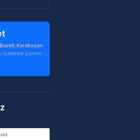
et
 Baskil, Karakoçan
 ilçelerine yazılım
ız
skil