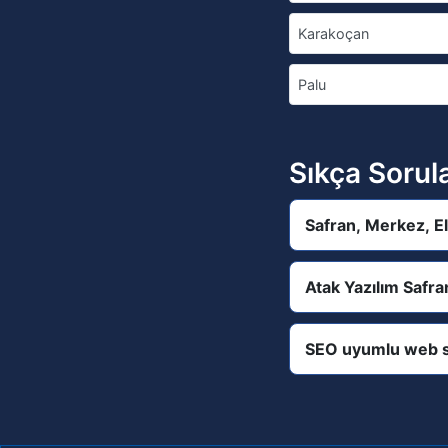
Karakoçan
Palu
Sıkça Sorul
Safran, Merkez, El
Atak Yazılım Safra
SEO uyumlu web s