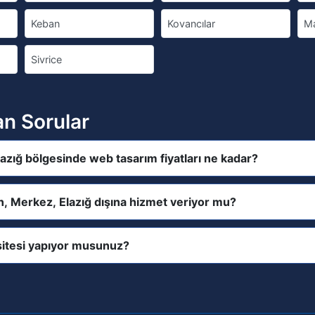
Keban
Kovancılar
M
Sivrice
an Sorular
azığ bölgesinde web tasarım fiyatları ne kadar?
n, Merkez, Elazığ dışına hizmet veriyor mu?
itesi yapıyor musunuz?