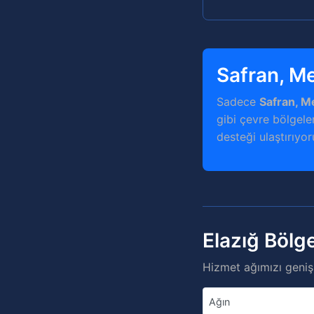
Safran, M
Sadece
Safran, M
gibi çevre bölgeler
desteği ulaştırıyor
Elazığ Bölg
Hizmet ağımızı genişl
Ağın