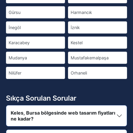
Gürsu
Harmancık
İnegöl
İznik
Karacabey
Kestel
Mudanya
Mustafakemalpaşa
Nilüfer
Orhaneli
Sıkça Sorulan Sorular
Keles, Bursa bölgesinde web tasarım fiyatları
ne kadar?