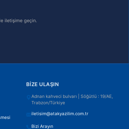
e iletişime geçin.
BIZE ULAŞIN
Adnan kahveci bulvarı | Söğütlü : 19/AE,
Trabzon/Türkiye
iletisim@atakyazilim.com.tr
şmesi
Bizi Arayın
ı