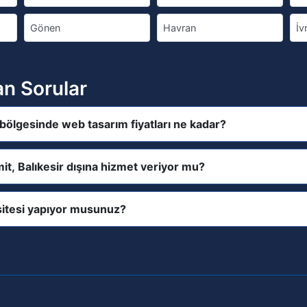
Gönen
Havran
İv
an Sorular
 bölgesinde web tasarım fiyatları ne kadar?
it, Balıkesir dışına hizmet veriyor mu?
itesi yapıyor musunuz?