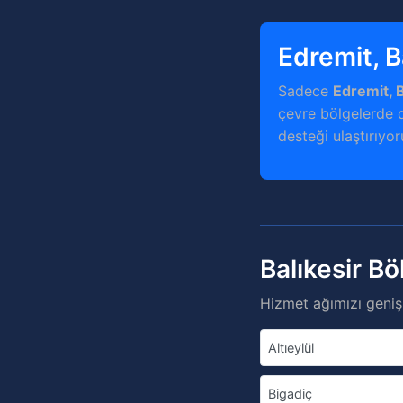
Edremit, B
Sadece
Edremit, B
çevre bölgelerde d
desteği ulaştırıyor
Balıkesir B
Hizmet ağımızı genişl
Altıeylül
Bigadiç