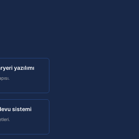
ryeri yazılımı
apısı.
devu sistemi
tleri.