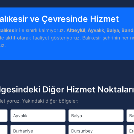
alıkesir ve Çevresinde Hizmet
alıkesir
ile sınırlı kalmıyoruz.
Altıeylül, Ayvalık, Balya, Ban
e aktif olarak faaliyet gösteriyoruz. Balıkesir şehrinin her 
uz.
ölgesindeki Diğer Hizmet Noktalar
etiyoruz. Yakındaki diğer bölgeler:
Ayvalık
Balya
Ba
Burhaniye
Dursunbey
Er