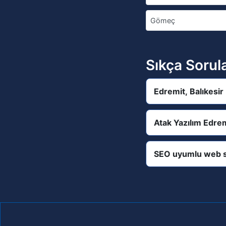
Gömeç
Sıkça Sorul
Edremit, Balıkesir
Atak Yazılım Edrem
SEO uyumlu web s