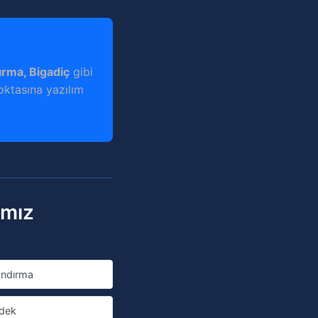
dırma, Bigadiç
gibi
noktasına yazılım
ımız
ndırma
dek