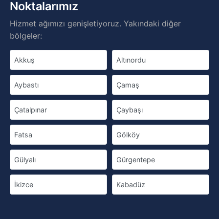
Noktalarımız
Hizmet ağımızı genişletiyoruz. Yakındaki diğer
bölgeler:
Akkuş
Altınordu
Aybastı
Çamaş
Çatalpınar
Çaybaşı
Fatsa
Gölköy
Gülyalı
Gürgentepe
İkizce
Kabadüz