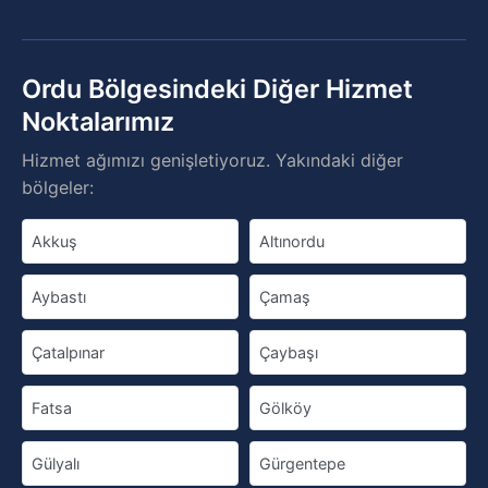
Ordu Bölgesindeki Diğer Hizmet
Noktalarımız
Hizmet ağımızı genişletiyoruz. Yakındaki diğer
bölgeler:
Akkuş
Altınordu
Aybastı
Çamaş
Çatalpınar
Çaybaşı
Fatsa
Gölköy
Gülyalı
Gürgentepe