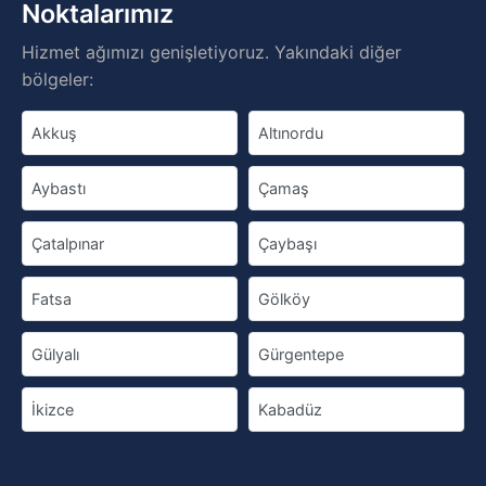
Noktalarımız
Hizmet ağımızı genişletiyoruz. Yakındaki diğer
bölgeler:
Akkuş
Altınordu
Aybastı
Çamaş
Çatalpınar
Çaybaşı
Fatsa
Gölköy
Gülyalı
Gürgentepe
İkizce
Kabadüz