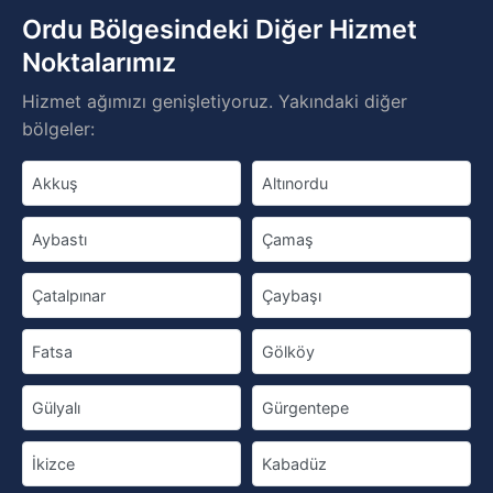
Ordu Bölgesindeki Diğer Hizmet
Noktalarımız
Hizmet ağımızı genişletiyoruz. Yakındaki diğer
bölgeler:
Akkuş
Altınordu
Aybastı
Çamaş
Çatalpınar
Çaybaşı
Fatsa
Gölköy
Gülyalı
Gürgentepe
İkizce
Kabadüz