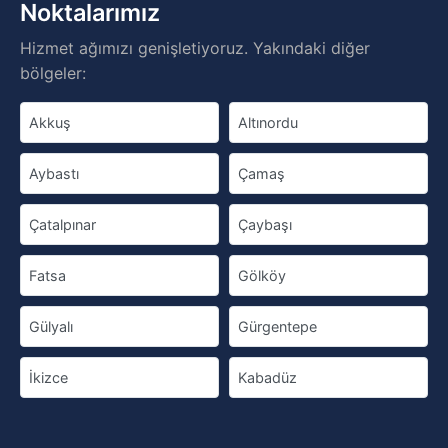
Noktalarımız
Hizmet ağımızı genişletiyoruz. Yakındaki diğer
bölgeler:
Akkuş
Altınordu
Aybastı
Çamaş
Çatalpınar
Çaybaşı
Fatsa
Gölköy
Gülyalı
Gürgentepe
İkizce
Kabadüz