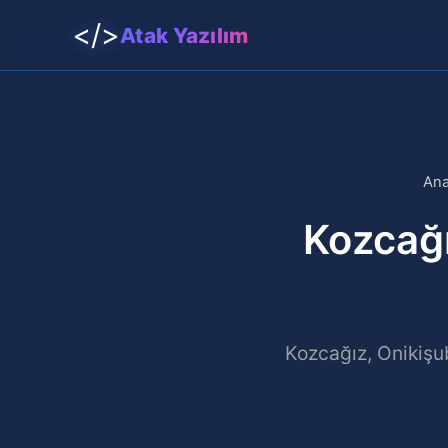
</>
Atak Yazılım
Ana
Kozcağ
Kozcağız, Onikişu