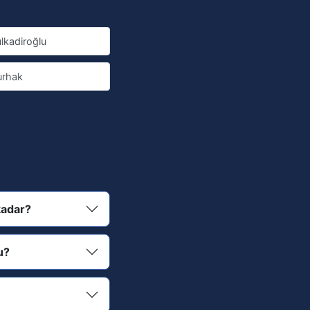
lkadiroğlu
urhak
kadar?
u?