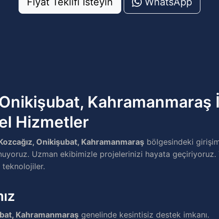
Fiyat Teklifi İsteyin
WhatsApp
 Onikişubat, Kahramanmaraş İ
el Hizmetler
Kozcağız, Onikişubat, Kahramanmaraş
bölgesindeki girişi
uyoruz. Uzman ekibimizle projelerinizi hayata geçiriyoruz. 
teknolojiler.
mız
ubat, Kahramanmaraş
genelinde kesintisiz destek imkanı.