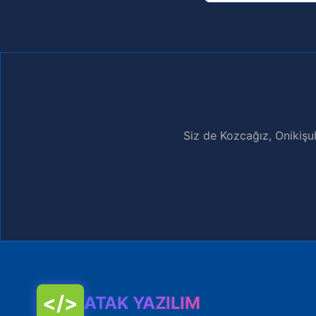
Siz de Kozcağız, Onikiş
</>
ATAK YAZILIM