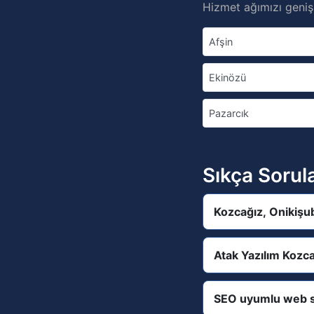
Hizmet ağımızı genişl
Afşin
Ekinözü
Pazarcık
Sıkça Sorul
Kozcağız, Onikişu
Atak Yazılım Kozc
SEO uyumlu web s