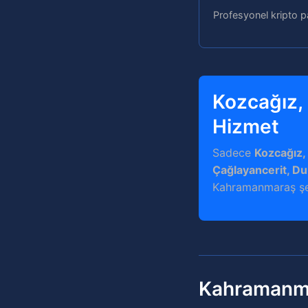
Profesyonel kripto p
Kozcağız,
Hizmet
Sadece
Kozcağız,
Çağlayancerit, Du
Kahramanmaraş şehr
Kahramanma