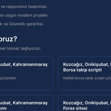
e responsive tasarımlar.
ze uygun modern projeler.
 ve Güvenlik garantisi.
oruz?
el hizmet sağlıyoruz:
işubat, Kahramanmaraş
Kozcağız, Onikişubat
Borsa takip scripti
 çözümleri.
Kaliteli borsa takip scripti çö
işubat, Kahramanmaraş
Kozcağız, Onikişubat
lımı
Forex sitesi