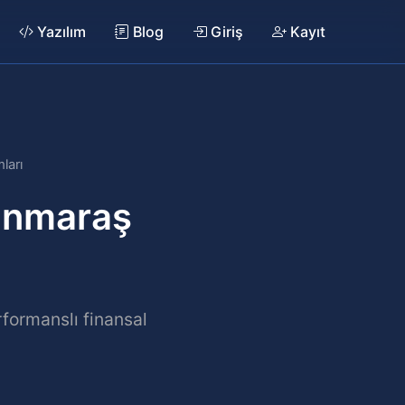
Yazılım
Blog
Giriş
Kayıt
ları
anmaraş
formanslı finansal