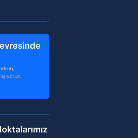
Çevresinde
ndırın,
lışıyoruz.
oktalarımız