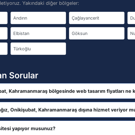
etiyoruz. Yakındaki diğer bölgeler:
Andırın
Çağlayancerit
Du
Elbistan
Göksun
N
Türkoğlu
an Sorular
bat, Kahramanmaraş bölgesinde web tasarım fiyatları ne 
ağız, Onikişubat, Kahramanmaraş dışına hizmet veriyor m
itesi yapıyor musunuz?