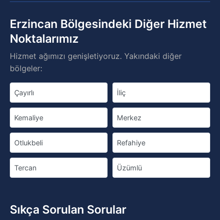
Erzincan Bölgesindeki Diğer Hizmet
Noktalarımız
Hizmet ağımızı genişletiyoruz. Yakındaki diğer
bölgeler:
Çayırlı
İliç
Kemaliye
Merkez
Otlukbeli
Refahiye
Tercan
Üzümlü
Sıkça Sorulan Sorular