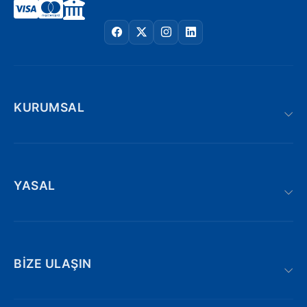
KURUMSAL
YASAL
BIZE ULAŞIN
Adnan kahveci bulvarı | Söğütlü : 19/AE,